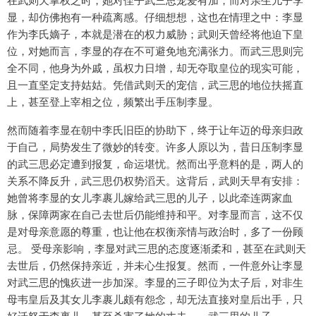
显，却仿佛抱有一种疏离感。仔细想想，这也在情理之中：李显
作为李氏嫡子，本就是潜在的权力威胁；武则天曾经将他迫下皇
位，对她而言，李显的存在不可避免地充满张力。而武三思则完
全不同，他身为外戚，虽权力日增，却无夺取皇位的现实可能，
且一直坚定支持姑姑。凭借武则天的宠信，武三思的地位扶摇直
上，甚至登上宰相之位，频繁出手压制李显。
然而随着李显在朝中李氏旧臣的协助下，终于让年迈的母亲归政
于自己，局势发生了微妙的转变。许多人原以为，昔日压制李显
的武三思必定遭到报复，命运堪忧。然而出乎意料的是，两人的
关系不降反升，武三思仍权势滔天。这背后，武则天早有安排：
她曾将李显的女儿李裹儿嫁给武三思的儿子，以此牵连两家血
脉，保障两家在自己去世后仍能维持和平。对李显而言，这不仅
是对母亲意愿的尊重，也让他在权衡亲情与政治时，多了一份顾
忌。 受母亲影响，李显对武三思的态度逐渐柔和，甚至在武则天
去世后，仍然保持亲近，并未心生报复。然而，一件意外让李显
对武三思的愧疚进一步加深。李显的三子即位为太子后，对非生
母韦皇后及其女儿李裹儿颇有怨念，却无法直接对皇后出手，只
好迁怒于李裹儿，甚至杀害了她的丈夫——武三思的儿子。