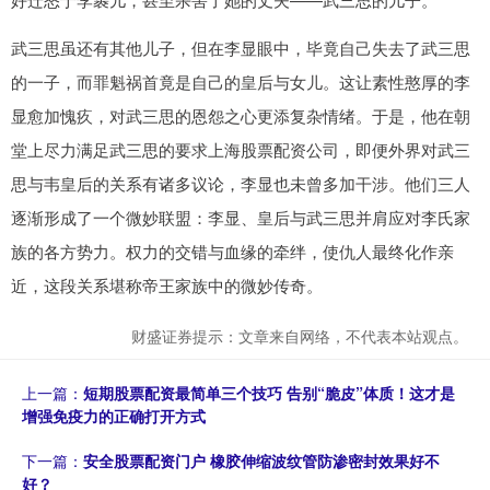
武三思虽还有其他儿子，但在李显眼中，毕竟自己失去了武三思
的一子，而罪魁祸首竟是自己的皇后与女儿。这让素性憨厚的李
显愈加愧疚，对武三思的恩怨之心更添复杂情绪。于是，他在朝
堂上尽力满足武三思的要求上海股票配资公司，即便外界对武三
思与韦皇后的关系有诸多议论，李显也未曾多加干涉。他们三人
逐渐形成了一个微妙联盟：李显、皇后与武三思并肩应对李氏家
族的各方势力。权力的交错与血缘的牵绊，使仇人最终化作亲
近，这段关系堪称帝王家族中的微妙传奇。
财盛证券提示：文章来自网络，不代表本站观点。
上一篇：
短期股票配资最简单三个技巧 告别“脆皮”体质！这才是
增强免疫力的正确打开方式
下一篇：
安全股票配资门户 橡胶伸缩波纹管防渗密封效果好不
好？