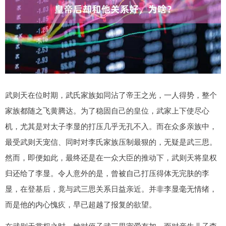
武则天在位时期，武氏家族如同沾了帝王之光，一人得势，整个
家族都随之飞黄腾达。为了稳固自己的皇位，武家上下使尽心
机，尤其是对太子李显的打压几乎无孔不入。而在众多亲族中，
最受武则天宠信、同时对李氏家族压制最狠的，无疑是武三思。
然而，即便如此，最终还是在一众大臣的推动下，武则天将皇权
归还给了李显。令人意外的是，曾被自己打压得体无完肤的李
显，在登基后，竟与武三思关系日益亲近。并非李显毫无情绪，
而是他的内心愧疚，早已超越了报复的欲望。
在武则天掌权之时，她对侄子武三思宠爱有加，而对亲生儿子李