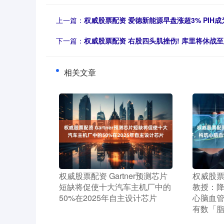
上一篇：
权威股票配资 爱德新能源早盘涨超3% PIH
下一篇：
权威股票配资 右股四头肌挫伤! 库里将休战
相关文章
​权威股票配资 Gartner预测芯片
​权威股
短缺将促使十大汽车主机厂中的
教授：
50%在2025年自主设计芯片
心脑血管
有数「