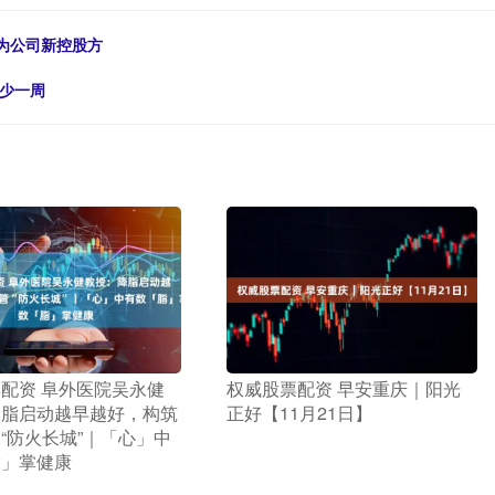
成为公司新控股方
至少一周
票配资 阜外医院吴永健
​权威股票配资 早安重庆｜阳光
降脂启动越早越好，构筑
正好【11月21日】
“防火长城”｜「心」中
脂」掌健康